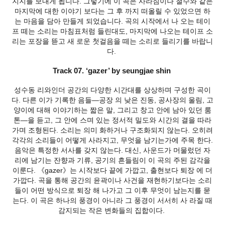
지지를 보내게 됩니다. 그렇기에 이 곡은 사라짐이나 철수와 같은
마지막에 대한 이야기 보다는 그 후 까지 떠올릴 수 있었으면 하
는 마음을 담아 만들게 되었습니다. 곡의 시작에서 나 오는 테이
프 떼는 소리는 마침표처럼 들린대도, 마지막에 나오는 테이프 소
리는 포장을 뜯고 새 로운 첫걸음을 떼는 소리로 들리기를 바랍니
다.
Track 07. ‘gazer’ by seungjae shin
성수동 리와인더 공간의 다양한 시간대를 상상하며 구성한 곡이
다. 다른 이가 기록한 음들—공장 의 낮은 진동, 공사장의 울림, 고
양이에 대해 이야기하는 짧은 말, 그리고 창고 안에 남아 있던 룸
톤—을 듣고, 그 안에 스며 있는 정서적 밀도와 시간의 결을 따라
가며 조형된다. 소리는 의미 화하거나 구조화되지 않는다. 오히려
각각의 소리들이 어떻게 사라지고, 무엇을 남기는가에 주목 한다.
음악은 특정한 서사를 갖지 않는다. 대신, 사운드가 머물렀던 자
리에 남기는 잔향과 기류, 공기의 흔들림이 이 곡의 주된 감각을
이룬다. 《gazer》는 시작보다 끝에 가깝고, 출현보다 퇴장 에 더
가깝다. 곡을 통해 공간의 윤곽이나 사건을 재현하기보다는 소리
들이 어떤 방식으로 퇴장 해 나가고 그 이후 무엇이 남는지를 묻
는다. 이 곡은 하나의 풍경이 아니라 그 풍경이 서서히 사 라질 때
감지되는 작은 변화들의 집합이다.